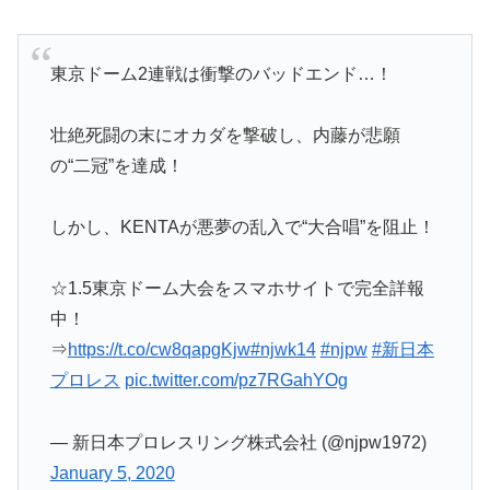
東京ドーム2連戦は衝撃のバッドエンド…！
壮絶死闘の末にオカダを撃破し、内藤が悲願
の“二冠”を達成！
しかし、KENTAが悪夢の乱入で“大合唱”を阻止！
☆1.5東京ドーム大会をスマホサイトで完全詳報
中！
⇒
https://t.co/cw8qapgKjw
#njwk14
#njpw
#新日本
プロレス
pic.twitter.com/pz7RGahYOg
— 新日本プロレスリング株式会社 (@njpw1972)
January 5, 2020