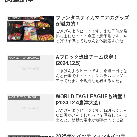
ファンタスティカマニアのグッズ
NJPW PRESENTS CMLL FANTASTICA MANIA 2025
が魅力的！
ごきげんようビーツです。また子供が発
熱しました・・・今度は息子君です。や
っぱり子供ってちゃんと体調崩すのね！
そのため、3連休の予定は流れました。隙
間時間見つけてブログ書いたり、メルカ
リしたりしようかなーと思っておりま
Aブロック進出チーム決定！
WORLD TAG LEAGUE 2024
す。しかし寒いよね！菅林...
(2024.12.5)
ごきげんようビーツです。今週土日はな
んと仕事です・・・。システムエンジニ
アってたまに不規則な勤務するんだよ
ね。大好きなパン買ってきたので明日の
朝はそれを食べてテンションあげときま
す。そしてブログ書きながらのビール旨
WORLD TAG LEAGUEも終盤！
WORLD TAG LEAGUE 2024
いね！ブシロード株価昨日か...
(2024.12.4唐津大会)
ごきげんようビーツです。12月ってこん
なに暖かいんでしたっけ？厚着して外に
出ると、移動の電車が地獄のように暑い
です。プロレス会場もアツいんだろうな
ぁ・・・しばらく行けていません。もと
い、育児優先しているので行けません
2025年のイッテンヨン＆イッテ
イッテンヨン＆イッテンゴ