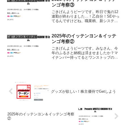
な。ブシロードの株主優待...
ンゴ考察③
ごきげんようビーツです。昨日で鬼の12
連勤が終わりました…！乙自分！SEやっ
てるんですけどね、職業柄、新システム
稼働のときとかは爆裂に働きますね。普
段はほぼ残業なんでしてないです。家事
育児最優先です。あー、麻雀したいぜ。
2025年のイッテンヨン＆イッテ
イッテンヨン＆イッテンゴ
今日も元気にイッテン...
ンゴ考察②
ごきげんようビーツです。みなさん、今
年のふるさと納税は済ませましたか？マ
イナンバー持ってるとワンストップの処
理も早くて簡単に終わるからいいね！早
く年が明けないかなぁ。ビール注文した
いぜ。あとは生活必需品。今年は出費が
多く、最近お気に入りの腕...
グッズが欲しい！株主優待でGetしよう
2025年のイッテンヨン＆イッテンゴ考察
②