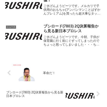
値！
ごきげんようビーツです。メルカリで子
供用のおもちゃ(アンパンマンことばずか
んプレミアム)を買ったら超大事なタッチ
ペンがついていない商品でした・・・マ
ジでなんでこんなミスしたのか、これな
いと遊べないじゃんってレベルです。は
ブシロード(7803) 2Q決算報告か
ニュース
ぁーーーーーこんなイ...
ら見る新日本プロレス
ごきげんようビーツです。今朝、子供が
保育園に行く前にぐずってしまったので
ちょっと怒ってしまいました・・・ちょ
っと後悔しています。子供がやることだ
からね、怒っても仕方ないんだよね。そ
れなのに大人げないことをしてしまっ
た。この怒りをどこにぶつけ...
革命だ！
ブシロード(7803) 2Q決算報告から見る新
日本プロレス