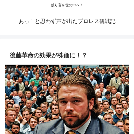
独り言を世の中へ！
あっ！と思わず声が出たプロレス観戦記
後藤革命の効果が株価に！？
株価