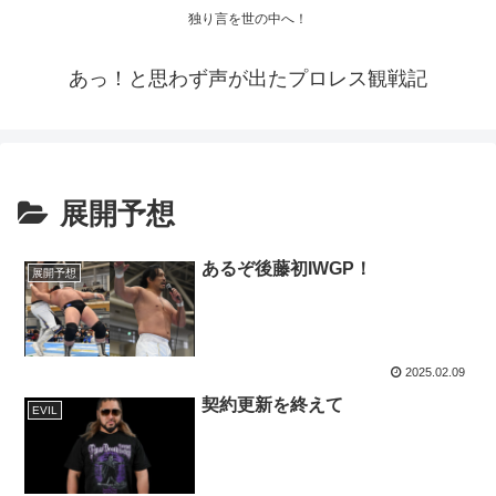
独り言を世の中へ！
あっ！と思わず声が出たプロレス観戦記
展開予想
あるぞ後藤初IWGP！
展開予想
2025.02.09
契約更新を終えて
EVIL