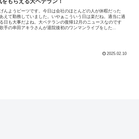
気をもらえる大ベテラン！
げんようビーツです。今日は会社のほとんどの人が休暇だった
あえて勤務していました。いやぁこういう日は楽だね。適当に過
る日も大事だよね。大ベテランの復帰12月のニュースなのです
歌手の串田アキラさんが退院後初のワンマンライブをした...
2025.02.10