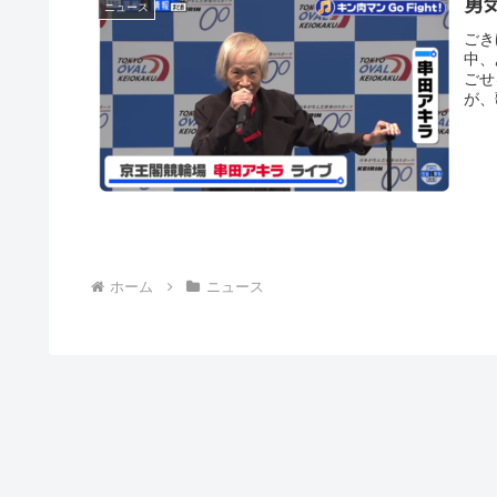
勇
ニュース
ごき
中、
ごせ
が、
ホーム
ニュース