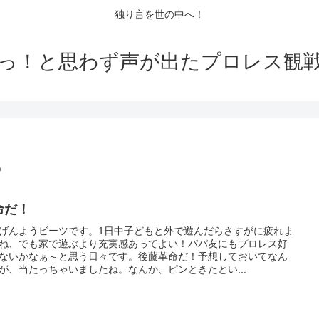
独り言を世の中へ！
っ！と思わず声が出たプロレス観
5
命だ！
げんようビーツです。1日中子どもと外で遊んだらさすがに疲れま
ね、でも家で遊ぶより充実感あってよい！パパ友にもプロレス好
ないかなぁ～と思う日々です。後藤革命だ！予想しておいてなん
が、当たっちゃいましたね。なんか、ピンときたとい...