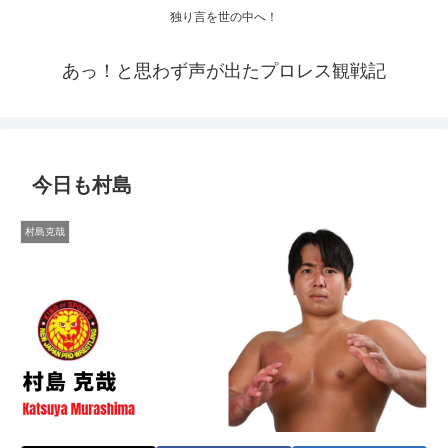
独り言を世の中へ！
あっ！と思わず声が出たプロレス観戦記
今日も村島
村島克哉