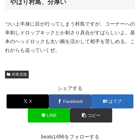
やはり村島、分厚い
つい上半身に目が行ってしまう村島ですが、コーナーへの
串刺しドロップキックとか刺さり具合がすばらしいよ。基
本のヘッドロックも太い腕を活かして相手を苦しめる。こ
れからも追っていくぜ。
村島克哉
シェアする
X
Facebook
はてブ
LINE
コピー
beats1496をフォローする