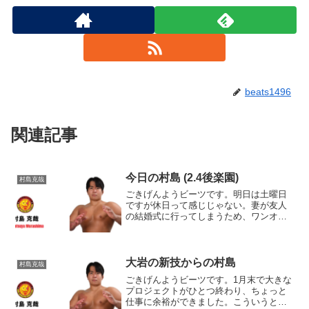
beats1496
関連記事
今日の村島 (2.4後楽園)
村島克哉
ごきげんようビーツです。明日は土曜日
ですが休日って感じじゃない。妻が友人
の結婚式に行ってしまうため、ワンオペ
育児。。午前中だけシッターさん来てく
れるからちょっと助かるけどね。何しよ
うかなぁ～子供がプロレスにハマってく
れたら最高なんだけどなぁ...
大岩の新技からの村島
村島克哉
ごきげんようビーツです。1月末で大きな
プロジェクトがひとつ終わり、ちょっと
仕事に余裕ができました。こういうとき