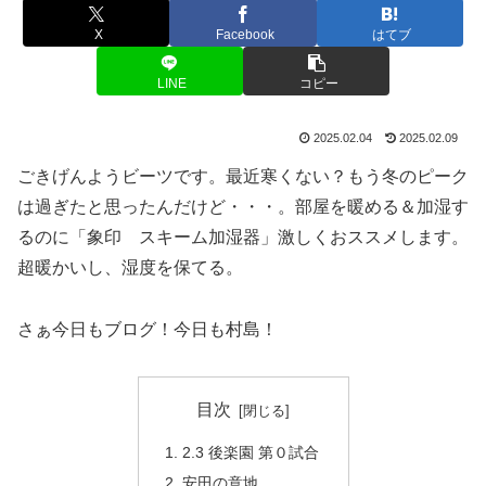
X
Facebook
はてブ
LINE
コピー
2025.02.04
2025.02.09
ごきげんようビーツです。最近寒くない？もう冬のピーク
は過ぎたと思ったんだけど・・・。部屋を暖める＆加湿す
るのに「象印 スキーム加湿器」激しくおススメします。
超暖かいし、湿度を保てる。
さぁ今日もブログ！今日も村島！
目次
2.3 後楽園 第０試合
安田の意地